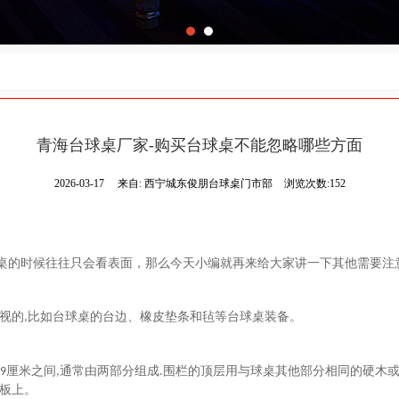
青海台球桌厂家​-购买台球桌不能忽略哪些方面
2026-03-17
来自:
西宁城东俊朋台球桌门市部
浏览次数:152
桌的时候往往只会看表面，那么今天小编就再来给大家讲一下其他需要注
视的
比如台球桌的台边、橡皮垫条和毡等台球桌装备。
,
厘米之间
通常由两部分组成
围栏的顶层用与球桌其他部分相同的硬木
89
,
.
板上。