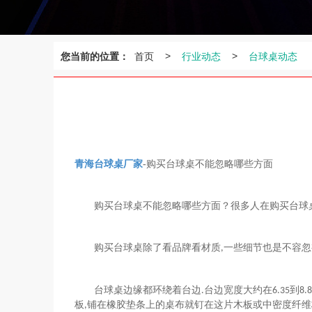
您当前的位置：
首页
行业动态
台球桌动态
>
>
青海台球桌厂家
-购买台球桌不能忽略哪些方面
购买台球桌不能忽略哪些方面？很多人在购买台球
购买台球桌除了看品牌看材质
一些细节也是不容忽
,
台球桌边缘都环绕着台边
台边宽度大约在
到
.
6.35
8.
板
铺在橡胶垫条上的桌布就钉在这片木板或中密度纤维
,