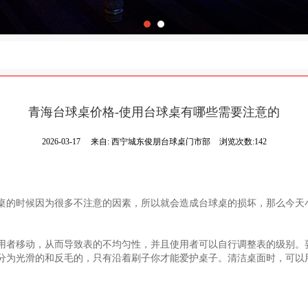
青海台球桌价格​-使用台球桌有哪些需要注意的
2026-03-17
来自:
西宁城东俊朋台球桌门市部
浏览次数:142
桌的时候因为很多不注意的因素，所以就会造成台球桌的损坏，那么今天
用者移动，从而导致表的不均匀性，并且使用者可以自行调整表的级别。
分为光滑的和反毛的，只有沿着刷子你才能爱护桌子。清洁桌面时，可以