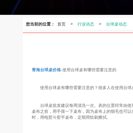
您当前的位置：
首页
行业动态
台球桌动态
>
>
青海台球桌价格
-使用台球桌有哪些需要注意的
使用台球桌有哪些需要注意的？很多人在使用台球
台球桌批发建议每周清洗一次。表的位置经常由使
桌布之前，用手摸一下桌布，因为桌布上的细毛也可以
时，用电熨斗熨平桌布，定期用软刷擦拭。