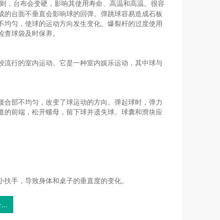
则，台布会变硬，影响其使用寿命、高温和高温。很容
成的台面不垂直会影响球的回弹。弹跳球容易造成石板
不均匀，使球的运动方向发生变化。爆裂杆的过度使用
检查球袋及时保养。
较流行的室内运动。它是一种室内娱乐运动，其中球与
接合部不均匀，改变了球运动的方向。弹起球时，弹力
道的前端，松开螺母，留下球并遗失球。球囊和滑块应
小扶手，导致身体和桌子的垂直度的变化。
..