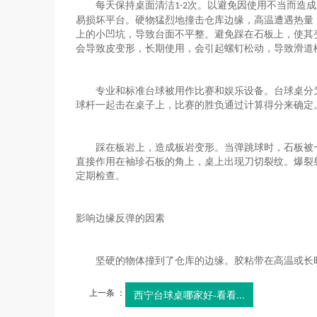
每天保持桌面清洁
次。以避免因使用不当而造成
1-2
易损坏平台。硬物猛烈地撞击仓库边缘，高温遭遇热量
上的小凹坑，导致台面不平整。避免踩在石板上，使其
会导致皮变形，长期使用，会引起螺钉松动，导致滑道
专业和标准台球被用作比赛和娱乐设备。台球桌分
球杆一起击在桌子上，比赛的胜负通过计算得分来确定
踩在板岩上，造成板岩变形。当弹跳球时，石板被
直接作用在袖珍石板的角上，桌上出现刀切裂纹。爆裂
定期检查。
影响边缘反弹的因素
坚硬的物体撞到了仓库的边缘。胶粘带在高温或长
上一条 ：
西宁台球桌哪家好​-看看...