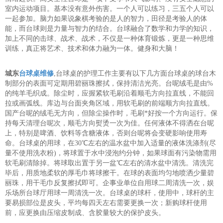
室内运动项目。基本没有意外伤害。一个人可以练习，三五个人可以
一起参加。脑力如果说象棋考验的是人的智力，田径是考验人的体
能，而台球则是力量与智力的结合。台球融合了数学和力学的知识，
加上不同的击球、战术、战术，不仅是一种体育锻炼，更是一种思维
训练，真正将艺术、技术和体力融为一体。健身和大脑！
城东
台球桌维修
,台球桌的护理工作主要有以下几方面台球桌的球台木
制部分的表面可定期用碧丽珠擦拭，保持清洁光亮。台呢绒毛是由%
的纯羊毛织成。除尘时，应握紧软毛刷沿着顺毛方向拉直线，不能回
拉或画弧线。库边与台面夹角区域，用软毛刷的前端顺方向拉直线。
国产台呢的绒毛无方向，但除尘操作时，毛刷*好按一个方向运行。保
持每天清理台呢次，顺毛方向熨烫一次为佳。任何液体不得洒在台呢
上，特别是啤酒、饮料等含糖液体，否则台呢将会变硬影响使用寿
命。台球桌的用球，在30℃左右的温水盆中加入适量的液体洗涤剂(尽
量不使用洗衣粉)，将球置于水中浸泡约分钟，如果球面有污染物需用
软毛刷清除掉。将球取出置于另一盆℃左右的清水盆中清洗。清洗完
毕后，用质地柔软的厚毛巾将球擦干。在球的表面均匀地喷洒少量碧
丽珠，用干毛巾反复擦拭即可。企事业单位自用球二周清洗一次，娱
乐场所台球厅用球一周清洗一次。台球桌的球杆，使用中，球杆的主
要易损部位是皮头，平均每四天左右需要更换一次；新购球杆使用
前，应更换由压缩皮制成、含胶量较大的保护皮头。