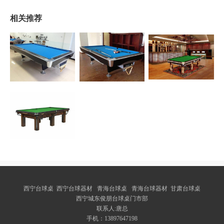
相关推荐
西宁台球桌 西宁台球器材 青海台球桌 青海台球器材 甘肃台球桌
西宁城东俊朋台球桌门市部
联系人:唐总
手机：13897647198